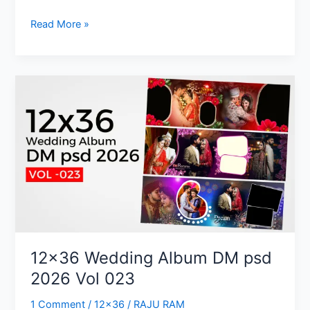
12×36
Read More »
Wedding
Album
15
psd
Templates
Collection
2026
12×36 Wedding Album DM psd
2026 Vol 023
1 Comment
/
12x36
/
RAJU RAM