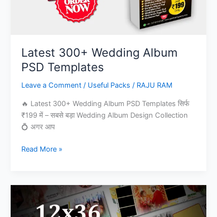
Latest 300+ Wedding Album
PSD Templates
Leave a Comment
/
Useful Packs
/
RAJU RAM
🔥 Latest 300+ Wedding Album PSD Templates सिर्फ
₹199 में – सबसे बड़ा Wedding Album Design Collection
💍 अगर आप
Latest
Read More »
300+
Wedding
Album
PSD
Templates