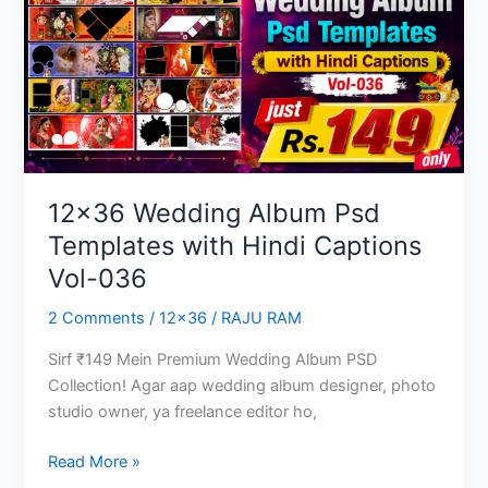
Templates
12×36 Wedding Album Psd
Templates with Hindi Captions
Vol-036
2 Comments
/
12x36
/
RAJU RAM
Sirf ₹149 Mein Premium Wedding Album PSD
Collection! Agar aap wedding album designer, photo
studio owner, ya freelance editor ho,
12×36
Read More »
Wedding