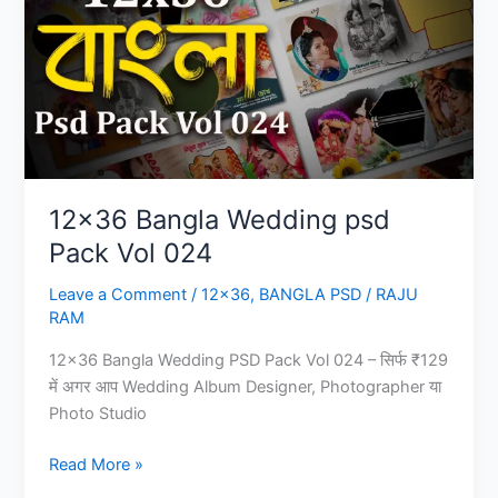
12×36 Bangla Wedding psd
Pack Vol 024
Leave a Comment
/
12x36
,
BANGLA PSD
/
RAJU
RAM
12×36 Bangla Wedding PSD Pack Vol 024 – सिर्फ ₹129
में अगर आप Wedding Album Designer, Photographer या
Photo Studio
12×36
Read More »
Bangla