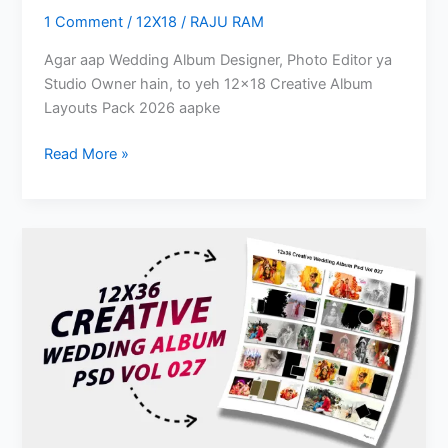
1 Comment
/
12X18
/
RAJU RAM
Agar aap Wedding Album Designer, Photo Editor ya
Studio Owner hain, to yeh 12×18 Creative Album
Layouts Pack 2026 aapke
12×18
Read More »
Creative
Album
Layouts
Pack
2026