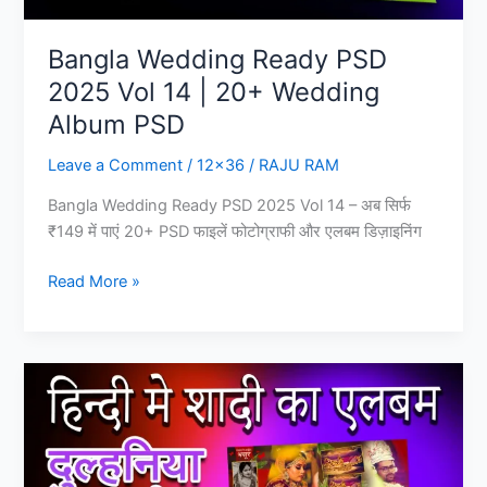
Bangla Wedding Ready PSD
2025 Vol 14 | 20+ Wedding
Album PSD
Leave a Comment
/
12x36
/
RAJU RAM
Bangla Wedding Ready PSD 2025 Vol 14 – अब सिर्फ
₹149 में पाएं 20+ PSD फाइलें फोटोग्राफी और एलबम डिज़ाइनिंग
Bangla
Read More »
Wedding
Ready
PSD
2025
Vol
14
|