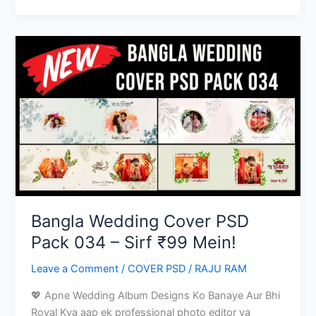
Album
Psd
Templates
with
Hindi
Captions
Vol-
036
Bangla Wedding Cover PSD
Pack 034 – Sirf ₹99 Mein!
Leave a Comment
/
COVER PSD
/
RAJU RAM
💖 Apne Wedding Album Designs Ko Banaye Aur Bhi
Royal Kya aap ek professional photo editor ya