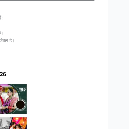
ं:
है।
जेबल है।
।