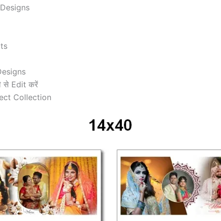
 Designs
ts
Designs
े Edit करें
ect Collection