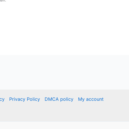
icy
Privacy Policy
DMCA policy
My account