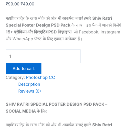
Original
Current
₹
99.00
₹
49.00
price
price
was:
is:
महाशिवरात्रि के खास मौके को और भी आकर्षक बनाएं हमारे
Shiv Ratri
₹99.00.
₹49.00.
Special Poster Design PSD Pack
के साथ। इस पैक में आपको मिलेंगे
15+ प्रीमियम और क्रिएटिव PSD डिज़ाइन्स
, जो Facebook, Instagram
और WhatsApp पोस्ट के लिए एकदम परफेक्ट हैं।
SHIV
RATRI
SPECIAL
Add to cart
POSTER
Category:
Photoshop CC
DESIGN
Description
PSD
Reviews (0)
PACK
FOR
SHIV RATRI SPECIAL POSTER DESIGN PSD PACK –
SOCIAL
SOCIAL MEDIA के लिए
MEDIA
POST
महाशिवरात्रि के खास मौके को और भी आकर्षक बनाएं हमारे
Shiv Ratri