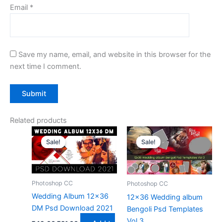
Email
*
Save my name, email, and website in this browser for the
next time I comment.
Related products
Sale!
Sale!
Sale!
Sale!
Photoshop CC
Photoshop CC
Wedding Album 12×36
12×36 Wedding album
DM Psd Download 2021
Bengoli Psd Templates
Vol 3
Original
Current