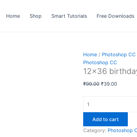
Home
Shop
Smart Tutorials
Free Downloads
Home
/
Photoshop CC
Photoshop CC
12×36 birthda
Original
Current
₹
99.00
₹
39.00
price
price
was:
is:
12x36
₹99.00.
₹39.00.
birthday
album
Add to cart
psd
Category:
Photoshop 
template