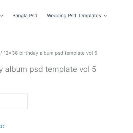
Bangla Psd
Wedding Psd Templates
/ 12×36 birthday album psd template vol 5
y album psd template vol 5
CC