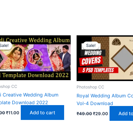
Sale!
Sale!
Sale!
Sale!
oshop CC
Photoshop CC
i Creative Wedding Album
Royal Wedding Album Co
plate Download 2022
Vol-4 Download
Original
Current
Original
Current
Add to cart
00
₹
11.00
Add to
₹
49.00
₹
29.00
price
price
price
price
was:
is:
was:
is:
₹49.00.
₹11.00.
₹49.00.
₹29.00.