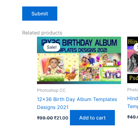
Related products
Sale!
Sale!
Phot
Photoshop CC
Hind
12×36 Birth Day Album Templates
Tem
Designs 2021
Original
Current
₹
49.
Add to cart
₹
99.00
₹
21.00
price
price
was:
is:
₹99.00.
₹21.00.