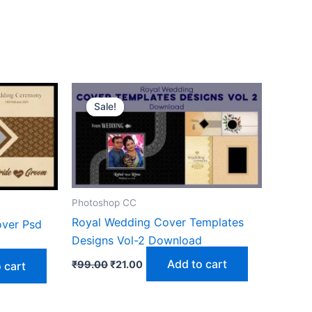
Sale!
Sale!
Photoshop CC
Royal Wedding Cover Templates
ver Psd
Designs Vol-2 Download
Original
Current
Add to cart
₹
99.00
₹
21.00
 cart
price
price
was:
is:
₹99.00.
₹21.00.