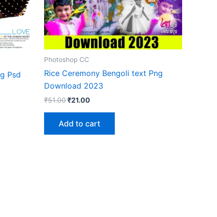
Photoshop CC
Rice Ceremony Bengoli text Png
ng Psd
Download 2023
Original
Current
₹
51.00
₹
21.00
price
price
was:
is:
Add to cart
₹51.00.
₹21.00.