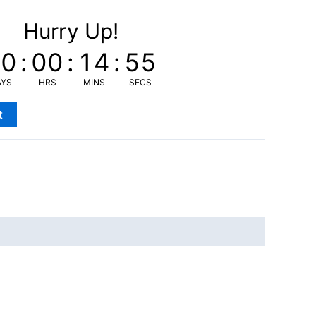
Hurry Up!
00
:
00
:
14
:
55
AYS
HRS
MINS
SECS
t