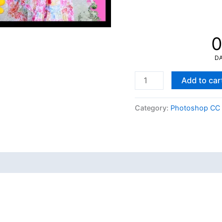
D
12x36
Add to car
Birthday
Album
Category:
Photoshop CC
Psd
Ready
Pack
2025
quantity