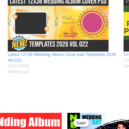
Latest 12×36 Wedding Album Cover psd Templates 2026
12
Vol 022
11
02/11/2025
Si
Similar post
Sale!
Sale!