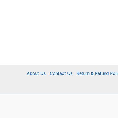
About Us
Contact Us
Return & Refund Pol