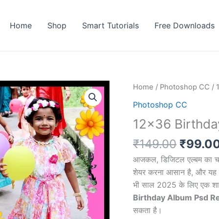
Home
Shop
Smart Tutorials
Free Downloads
Home
/
Photoshop CC
/ 
Photoshop CC
12×36 Birthd
Origin
₹
149.00
₹
99.0
price
आजकल, डिजिटल एल्बम का चलन 
was:
शेयर करना आसान है, और यह प
₹149.0
भी साल 2025 के लिए एक शानद
Birthday Album Psd R
सकता है।