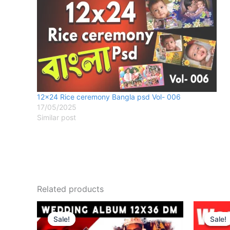
12×24 Rice ceremony Bangla psd Vol- 006
17/05/2025
Similar post
Related products
Sale!
Sale!
Sale!
Sale!