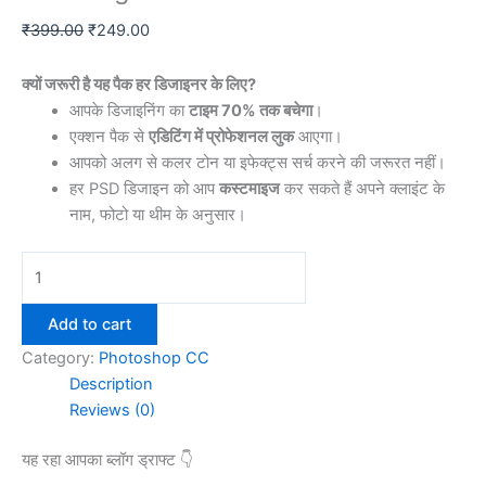
Original
Current
₹
399.00
₹
249.00
price
price
was:
is:
क्यों जरूरी है यह पैक हर डिजाइनर के लिए?
₹399.00.
₹249.00.
आपके डिजाइनिंग का
टाइम 70% तक बचेगा
।
एक्शन पैक से
एडिटिंग में प्रोफेशनल लुक
आएगा।
आपको अलग से कलर टोन या इफेक्ट्स सर्च करने की जरूरत नहीं।
हर PSD डिजाइन को आप
कस्टमाइज
कर सकते हैं अपने क्लाइंट के
नाम, फोटो या थीम के अनुसार।
100+New
Wedding
Psd
Add to cart
With
Category:
Photoshop CC
Free
Description
Wedding
Reviews (0)
Action
Pack
यह रहा आपका ब्लॉग ड्राफ्ट 👇
quantity