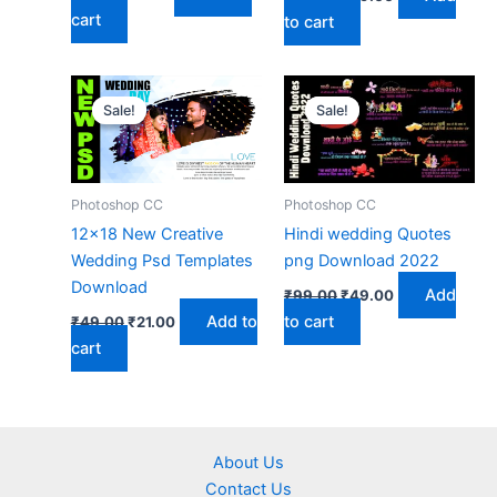
price
price
price
price
cart
to cart
was:
is:
was:
is:
₹51.00.
₹21.00.
₹99.00.
₹49.00.
Sale!
Sale!
Sale!
Sale!
Photoshop CC
Photoshop CC
12×18 New Creative
Hindi wedding Quotes
Wedding Psd Templates
png Download 2022
Download
Original
Current
Add
₹
99.00
₹
49.00
price
price
Original
Current
Add to
to cart
₹
49.00
₹
21.00
was:
is:
price
price
₹99.00.
₹49.00.
cart
was:
is:
₹49.00.
₹21.00.
About Us
Contact Us