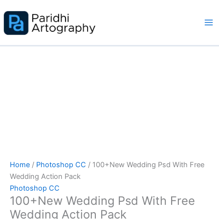
Skip
Sale!
to
content
Home
/
Photoshop CC
/ 100+New Wedding Psd With Free
Wedding Action Pack
Photoshop CC
100+New Wedding Psd With Free
Wedding Action Pack