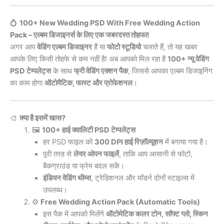
💍
100+ New Wedding PSD With Free Wedding Action
Pack – एल्बम डिजाइनर्स के लिए एक जबरदस्त तोहफा!
अगर आप
वेडिंग एल्बम डिजाइनर
हैं या
फोटो स्टूडियो
चलाते हैं, तो यह खबर
आपके लिए किसी तोहफे से कम नहीं है! अब आपको मिल रहा है
100+ न्यू वेडिंग
PSD टेम्पलेट्स
के साथ
फ्री वेडिंग एक्शन पैक
, जिससे आपका एल्बम डिजाइनिंग
का काम होगा
ऑटोमैटिक, फास्ट और प्रोफेशनल
।
🎨
क्या है इसमें खास?
🖼️
100+ हाई क्वालिटी PSD टेम्पलेट्स
हर PSD फाइल को
300 DPI हाई रिज़ॉल्यूशन
में बनाया गया है।
पूरी तरह से
लेयर ओपन फाइलें
, ताकि आप आसानी से फोटो,
बैकग्राउंड या फ्रेम बदल सकें।
इंडियन वेडिंग थीम्स
, ट्रेडिशनल और मॉडर्न दोनों स्टाइल्स में
उपलब्ध।
⚙️
Free Wedding Action Pack (Automatic Tools)
इस पैक में आपको मिलेंगे
ऑटोमेटिक कलर टोन, सॉफ्ट ग्लो, स्किन