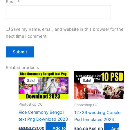
Email
*
Save my name, email, and website in this browser for the
next time I comment.
Related products
Sale!
Sale!
Sale!
Sale!
Photoshop CC
Photoshop CC
Rice Ceremony Bengoli
12×36 wedding Couple
text Png Download 2023
Psd templates 2024
Original
Current
Original
Current
Add to
₹
51.00
₹
21.00
Add
₹
99.00
₹
49.00