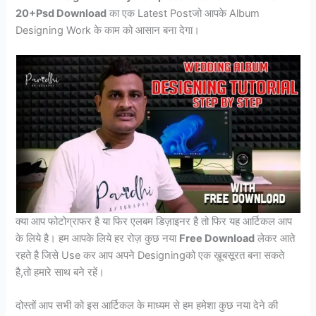
20+Psd Download
का एक Latest Postजो आपके Album
Designing Work के काम को आसान बना देगा।
क्या आप फोटोग्राफर है या फिर एलबम डिज़ाइनर है तो फिर यह आर्टिकल आप
के लिये है। हम आपके लिये हर रोज़ कुछ नया
Free Download
लेकर आते
रहते है जिसे Use कर आप अपने Designingको एक ख़ूबसूरत बना सकते
है,तो हमारे साथ बने रहें।
दोस्तों आप सभी को इस आर्टिकल के माध्यम से हम हमेशा कुछ नया देने की