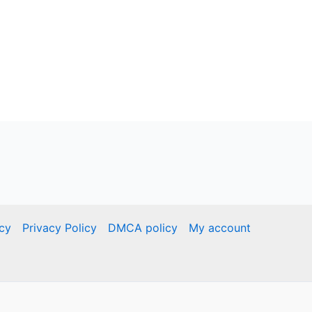
icy
Privacy Policy
DMCA policy
My account